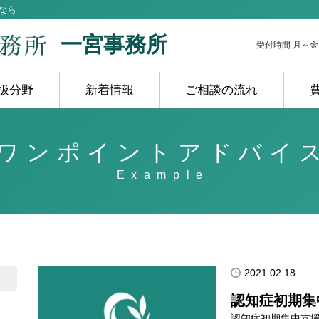
なら
一宮事務所
受付時間 月～金 10
扱分野
新着情報
ご相談の流れ
ワンポイントアドバイ
2021.02.18
認知症初期集
認知症初期集中支援