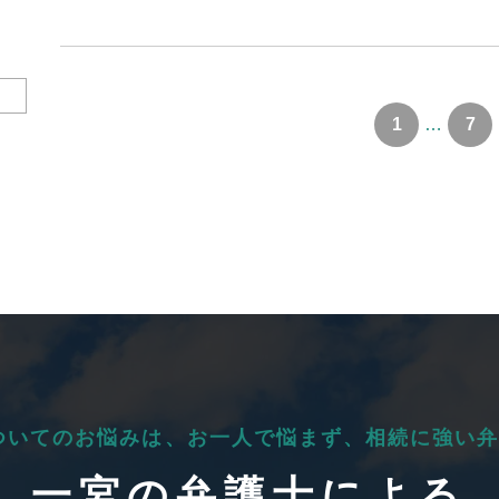
1
…
7
ついてのお悩みは、
お一人で悩まず、
相続に強い弁
一宮の弁護士による