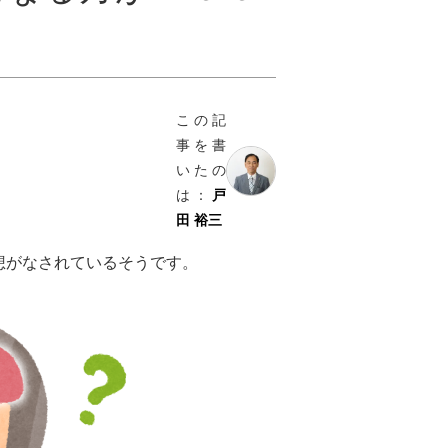
この記
事を書
いたの
は：
戸
田 裕三
想がなされているそうです。